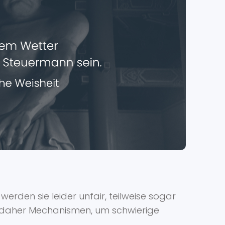
erden sie leider unfair, teilweise sogar
 daher Mechanismen, um schwierige