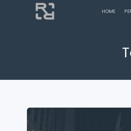
HOME
PE
T